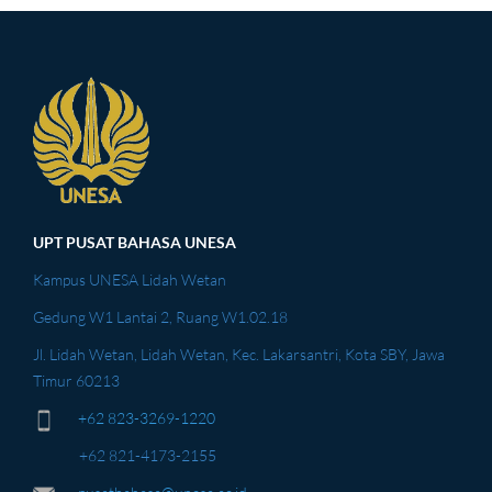
UPT PUSAT BAHASA UNESA
Kampus UNESA Lidah Wetan
Gedung W1 Lantai 2, Ruang W1.02.18
Jl. Lidah Wetan, Lidah Wetan, Kec. Lakarsantri, Kota SBY, Jawa
Timur 60213
+62 823-3269-1220
+62 821-4173-2155