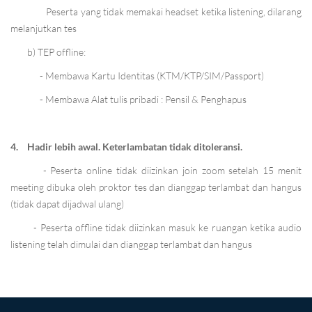
Peserta yang tidak memakai headset ketika listening, dilarang
melanjutkan tes
b) TEP offline:
- Membawa Kartu Identitas (KTM/KTP/SIM/Passport)
- Membawa Alat tulis pribadi : Pensil & Penghapus
4.
Hadir lebih awal. Keterlambatan tidak ditoleransi.
- Peserta online tidak diizinkan join zoom setelah 15 menit
meeting dibuka oleh proktor tes dan dianggap terlambat dan hangus
(tidak dapat dijadwal ulang)
- Peserta offline tidak diizinkan masuk ke ruangan ketika audio
listening telah dimulai dan dianggap terlambat dan hangus