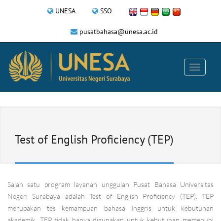
UNESA
SSO
pusatbahasa@unesa.ac.id
Test of English Proficiency (TEP)
Salah satu program layanan unggulan Pusat Bahasa Universitas
Negeri Surabaya adalah Test of English Proficiency (TEP). TEP
merupakan tes kemampuan bahasa Inggris untuk kebutuhan
akademik. TEP tidak hanya digunakan untuk kebutuhan memenuhi