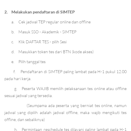
2.
Melakukan pendaftaran di SIMTEP
a.
Cek jadwal TEP regular online dan offline
b.
Masuk SSO - Akademik - SIMTEP
c.
Klik DAFTAR TES - pilih Sesi
d.
Masukkan token tes dari BTN (kode akses)
e.
Pilih tanggal tes
f.
Pendaftaran di SIMTEP paling lambat pada H-1 pukul 12.00
pada hari kerja.
g.
Peserta WAJIB memilih pelaksanaan tes online atau offline
sesuai jadwal yang tersedia.
(Seumpama ada peserta yang berniat tes online, namun
jadwal yang dipilih adalah jadwal offline, maka wajib mengikuti tes
offline, dan sebaliknya)
h.
Permintaan reschedule tes dilayani paling lambat pada H-1