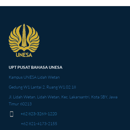
UPT PUSAT BAHASA UNESA
Kampus UNESA Lidah Wetan
Gedung W1 Lantai 2, Ruang W1.02.18
Jl. Lidah Wetan, Lidah Wetan, Kec. Lakarsantri, Kota SBY, Jawa
Timur 60213
+62 823-3269-1220
+62 821-4173-2155